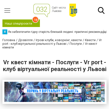
18
Наші спецпроєкти
Я
Як забезпечити гідну старість близькій людині: практичні рекомендації
Головна
Дозвілля
Ігрові клуби, коворкінг, квести
Квести
Vr
port - клуб віртуальної реальності у Львові
Послуги
Vr квест
кімнати
Vr квест кімнати - Послуги - Vr port -
клуб віртуальної реальності у Львові