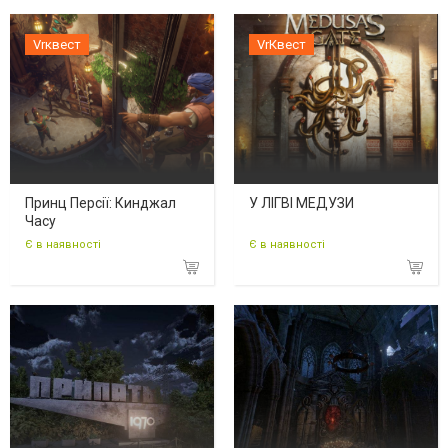
Vrквест
VrКвест
Принц Персії: Кинджал
У ЛІГВІ МЕДУЗИ
Часу
Є в наявності
Є в наявності