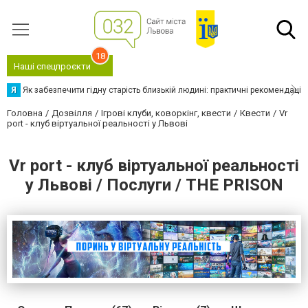
18
Наші спецпроєкти
Я
Як забезпечити гідну старість близькій людині: практичні рекомендації
Головна
Дозвілля
Ігрові клуби, коворкінг, квести
Квести
Vr
port - клуб віртуальної реальності у Львові
Vr port - клуб віртуальної реальності
у Львові / Послуги / THE PRISON