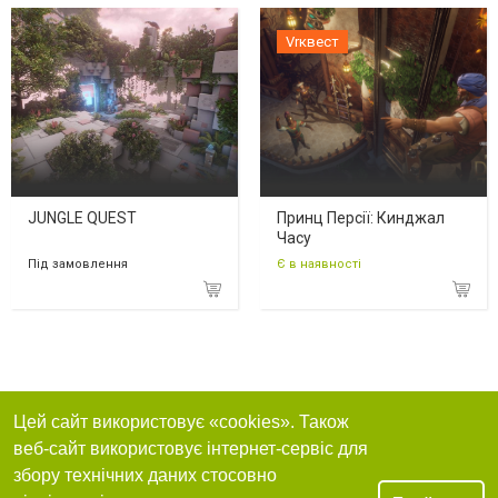
Vrквест
JUNGLE QUEST
Принц Персії: Кинджал
Часу
Під замовлення
Є в наявності
Цей сайт використовує «cookies». Також
веб-сайт використовує інтернет-сервіс для
збору технічних даних стосовно