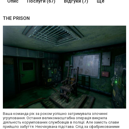
Опис
Послуги (67)
Відгуки (7)
Ще
THE PRISON
Ваша команда рік за роком успішно затримувала злочинні
угруповання. Остання великомасштабна операція викрила
діяльність корумпованих службовців в поліції. Але замість слави
прийшло забуття. Неочікувана підстава. Слід за сфабрикованими