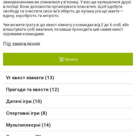
звинуваченнями ви опинилися у в'язниці. У вас ще залишилися друзі
в поліції. Вони допомогли організувати план втечі. Щоб здобути
свободу та очистити своє ім'я зберіть до кулака усе що маєте —
вдачу, хоробрість та хитрість.
*ви можете грату в цю квест кімнату у командах від 2 до 6 осіб, або
влаштувати собі змагання, почавши проходити цей самий квест
окремими командами.
Під замовлення
Купити
Vr квест кімнати (13)
Пригоди та квести (12)
Дитячі ігри (10)
Спортивні ігри (8)
Мультиплеєрні (14)