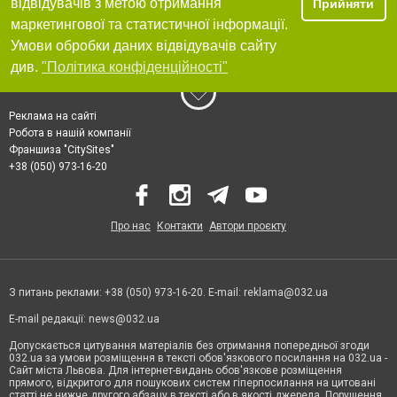
відвідувачів з метою отримання
Прийняти
маркетингової та статистичної інформації.
Умови обробки даних відвідувачів сайту
див.
"Політика конфіденційності"
Реклама на сайті
Робота в нашій компанії
Франшиза "CitySites"
+38 (050) 973-16-20
Про нас
Контакти
Автори проєкту
З питань реклами: +38 (050) 973-16-20. E-mail:
reklama@032.ua
E-mail редакції:
news@032.ua
Допускається цитування матеріалів без отримання попередньої згоди
032.ua за умови розміщення в тексті обов'язкового посилання на 032.ua -
Сайт міста Львова. Для інтернет-видань обов'язкове розміщення
прямого, відкритого для пошукових систем гіперпосилання на цитовані
статті не нижче другого абзацу в тексті або в якості джерела. Порушення