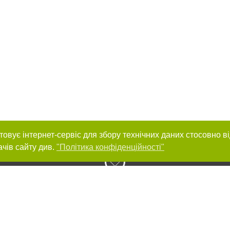
товує інтернет-сервіс для збору технічних даних стосовно в
ачів сайту див.
"Політика конфіденційності"
нас :
и
Автори проєкту