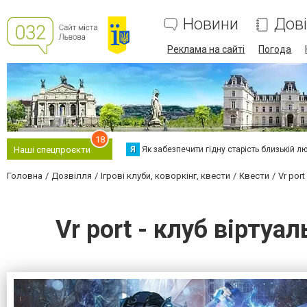
Новини
Дов
Реклама на сайті
Погода
18
Я
Як забезпечити гідну старість близькій л
Наші спецпроєкти
Головна
Дозвілля
Ігрові клуби, коворкінг, квести
Квести
Vr por
Vr port - клуб віртуал