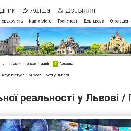
ідник
Афіша
Дозвілля
Нерухомість
Карта міста
Транспорт
Довідкова
Оголошен
юдині: практичні рекомендації
Г
Головна
t - клуб віртуальної реальності у Львові
ьної реальності у Львові / П