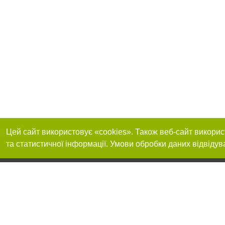
Цей сайт використовує «cookies». Також веб-сайт викорис
та статистичної інформації. Умови обробки даних відвідув
Реклама на сайті
Приєднуйтесь до 
Робота в нашій компанії
Франшиза "CitySites"
Про нас
Контакт
+38 (050) 973-16-20