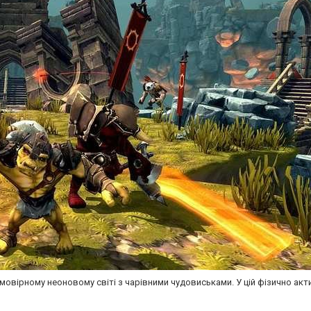
овірному неоновому світі з чарівними чудовиськами. У цій фізично акти