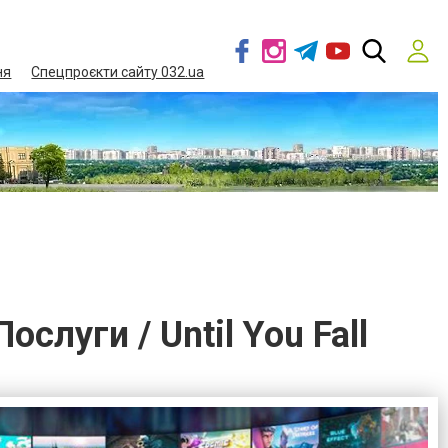
ня
Спецпроєкти сайту 032.ua
ослуги / Until You Fall