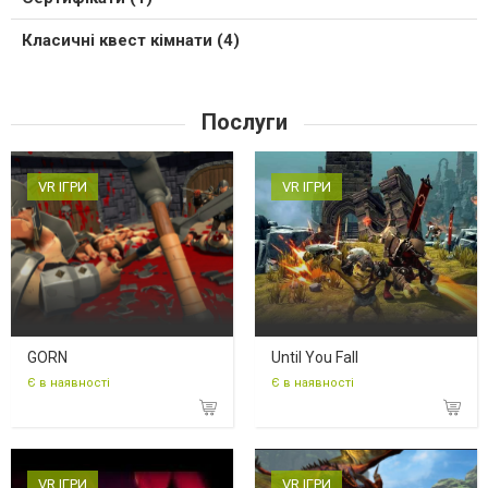
Класичні квест кімнати (4)
Послуги
VR ІГРИ
VR ІГРИ
GORN
Until You Fall
Є в наявності
Є в наявності
VR ІГРИ
VR ІГРИ