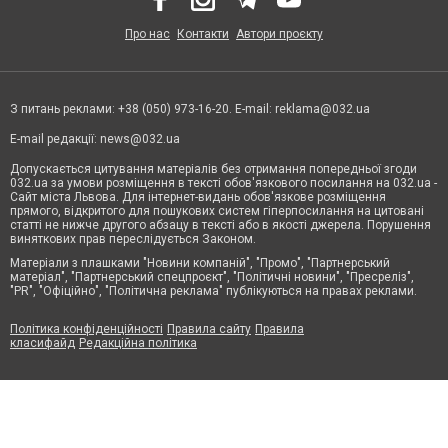
Про нас
Контакти
Автори проєкту
З питань реклами: +38 (050) 973-16-20. E-mail:
reklama@032.ua
E-mail редакції:
news@032.ua
Допускається цитування матеріалів без отримання попередньої згоди
032.ua за умови розміщення в тексті обов'язкового посилання на 032.ua -
Сайт міста Львова. Для інтернет-видань обов'язкове розміщення
прямого, відкритого для пошукових систем гіперпосилання на цитовані
статті не нижче другого абзацу в тексті або в якості джерела. Порушення
виняткових прав переслідується Законом.
Матеріали з плашками "Новини компаній", "Промо", "Партнерський
матеріал", "Партнерський спецпроєкт", "Політичні новини", "Пресреліз",
"PR", "Офіційно", "Політична реклама" публікуються на правах реклами.
Політика конфіденційності
Правила сайту
Правила
класифайд
Редакційна політика