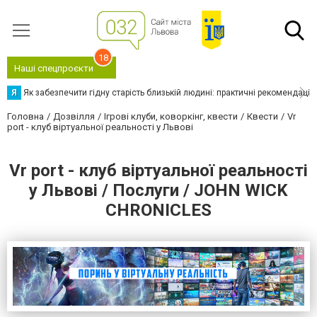
18
Наші спецпроєкти
Я
Як забезпечити гідну старість близькій людині: практичні рекомендації
Головна
Дозвілля
Ігрові клуби, коворкінг, квести
Квести
Vr
port - клуб віртуальної реальності у Львові
Vr port - клуб віртуальної реальності
у Львові / Послуги / JOHN WICK
CHRONICLES