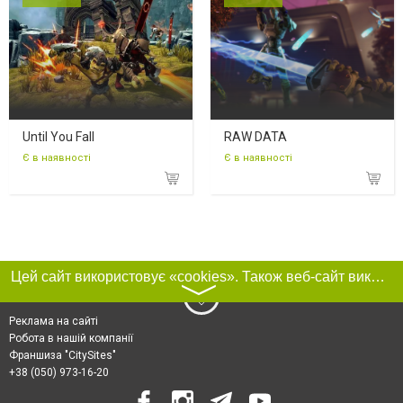
Until You Fall
RAW DATA
Є в наявності
Є в наявності
Цей сайт використовує «cookies». Також веб-сайт використовує інтернет-сервіс для збору технічних даних стосовно відвідувачів з метою отримання маркетингової та статистичної інформації. Умови обробки даних відвідувачів сайту див.
〉
Реклама на сайті
Робота в нашій компанії
Франшиза "CitySites"
+38 (050) 973-16-20