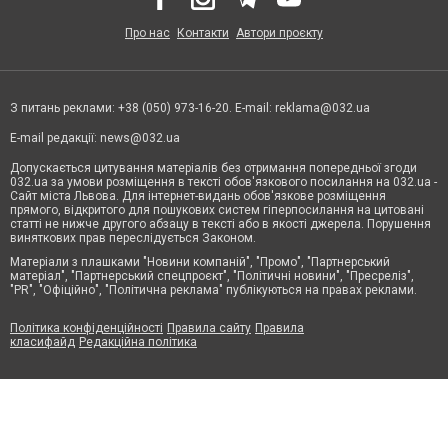
Про нас
Контакти
Автори проєкту
З питань реклами: +38 (050) 973-16-20. E-mail:
reklama@032.ua
E-mail редакції:
news@032.ua
Допускається цитування матеріалів без отримання попередньої згоди
032.ua за умови розміщення в тексті обов'язкового посилання на 032.ua -
Сайт міста Львова. Для інтернет-видань обов'язкове розміщення
прямого, відкритого для пошукових систем гіперпосилання на цитовані
статті не нижче другого абзацу в тексті або в якості джерела. Порушення
виняткових прав переслідується Законом.
Матеріали з плашками "Новини компаній", "Промо", "Партнерський
матеріал", "Партнерський спецпроєкт", "Політичні новини", "Пресреліз",
"PR", "Офіційно", "Політична реклама" публікуються на правах реклами.
Політика конфіденційності
Правила сайту
Правила
класифайд
Редакційна політика