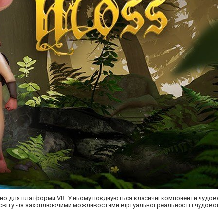
ьно для платформи VR. У ньому поєднуються класичні компоненти чудової
віту - із захоплюючими можливостями віртуальної реальності і чудов