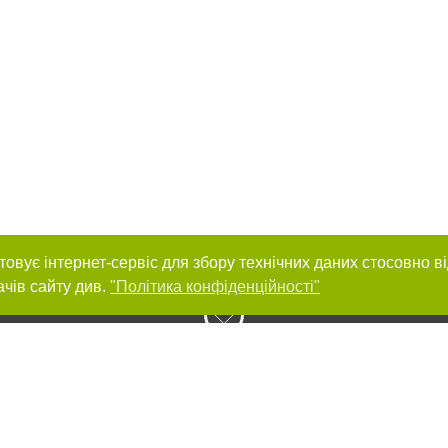
товує інтернет-сервіс для збору технічних даних стосовно в
ачів сайту див.
"Політика конфіденційності"
нас :
и
Автори проєкту