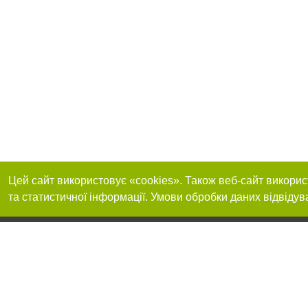
Цей сайт використовує «cookies». Також веб-сайт викорис
та статистичної інформації. Умови обробки даних відвідув
Реклама на сайті
Приєднуйтесь до 
Робота в нашій компанії
Франшиза "CitySites"
Про нас
Контакт
+38 (050) 973-16-20