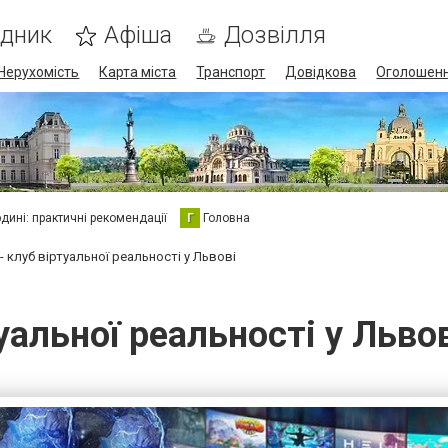
ідник
Афіша
Дозвілля
Нерухомість
Карта міста
Транспорт
Довідкова
Оголошен
юдині: практичні рекомендації
Г
Головна
t - клуб віртуальної реальності у Львові
туальної реальності у Льво