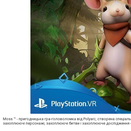
Moss ™ - пригодницька гра-головоломка від Polyarc, створена спеціал
захоплюючі персонажі, захоплюючі битви і захоплююче дослідження с