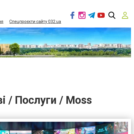
ня
Спецпроєкти сайту 032.ua
ві / Послуги / Moss