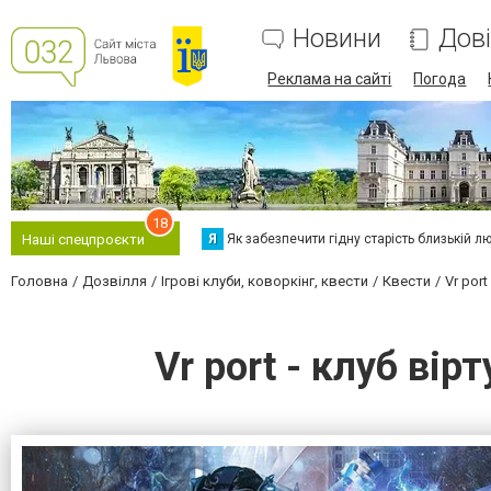
Новини
Дов
Реклама на сайті
Погода
18
Я
Як забезпечити гідну старість близькій л
Наші спецпроєкти
Головна
Дозвілля
Ігрові клуби, коворкінг, квести
Квести
Vr por
Vr port - клуб вір