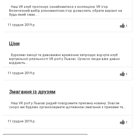
Наш VR клуб пропонує ознайомитися з колекцією VR ігор.
Величезний вибір різноманітних ігор дозволить обрати варіант на
будь-який смак....
11 грудня 2019 р.
1
Ціни
Бурхливі емоції та дивовижні враження запрошує відчути клуб
віртуальної реальності VR port у Львові. Сучасні люди вже давно
віддають...
11 грудня 2019 р.
1
Змагання із друзям
Наш VR port у Львові радий повідомити приємну новину. Зовсім
скоро ми будемо організовувати щотижневі змагання з призами та...
11 грудня 2019 р.
1