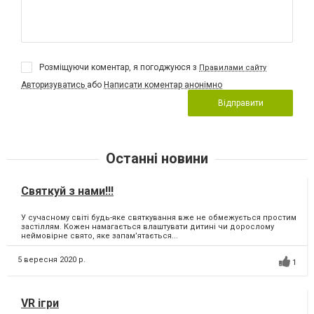
Розміщуючи коментар, я погоджуюся з
Правилами сайту
Авторизуватись
або
Написати коментар анонімно
Відправити
Останні новини
Святкуй з нами!!!
У сучасному світі будь-яке святкування вже не обмежується простим
застіллям. Кожен намагається влаштувати дитині чи дорослому
неймовірне свято, яке запам’ятається...
5 вересня 2020 р.
1
VR ігри