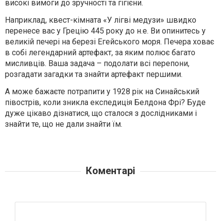
високі вимоги до зручності та гігієни.
Наприклад, квест-кімната «У лігві медузи» швидко
перенесе вас у Грецію 445 року до н.е. Ви опинитесь у
великій печері на березі Егейського моря. Печера ховає
в собі легендарний артефакт, за яким полює багато
мисливців. Ваша задача – подолати всі перепони,
розгадати загадки та знайти артефакт першими.
А може бажаєте потрапити у 1928 рік на Синайський
півострів, коли зникла експедиція Белдона Фрі? Буде
дуже цікаво дізнатися, що сталося з дослідниками і
знайти те, що не дали знайти їм.
Коментарі