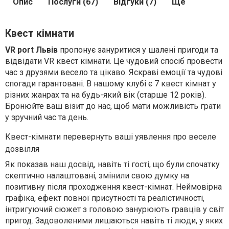
Опис
Послуги (67)
Відгуки (7)
Ще
Квест кімнати
VR
port
Львів
пропонує зануритися у шалені пригоди та
відвідати
VR
квест кімнати. Це чудовий спосіб провести
час з друзями весело та цікаво. Яскраві емоції та чудові
спогади гарантовані. В нашому клубі є 7 квест кімнат у
різних жанрах та на будь-який вік (старше 12 років).
Бронюйте ваш візит до нас, щоб мати можливість грати
у зручний час та день.
Квест-кімнати перевернуть ваші уявлення про веселе
дозвілля
Як показав наш досвід, навіть ті гості, що були спочатку
скептично налаштовані, змінили свою думку на
позитивну після проходження квест-кімнат. Неймовірна
графіка, ефект повної присутності та реалістичності,
інтригуючий сюжет з головою занурюють гравців у світ
пригод. Задоволеними лишаються навіть ті люди, у яких