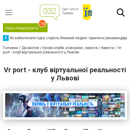
18
Наші спецпроєкти
Я
Як забезпечити гідну старість близькій людині: практичні рекомендації
Головна
Дозвілля
Ігрові клуби, коворкінг, квести
Квести
Vr
port - клуб віртуальної реальності у Львові
Vr port - клуб віртуальної реальності
у Львові